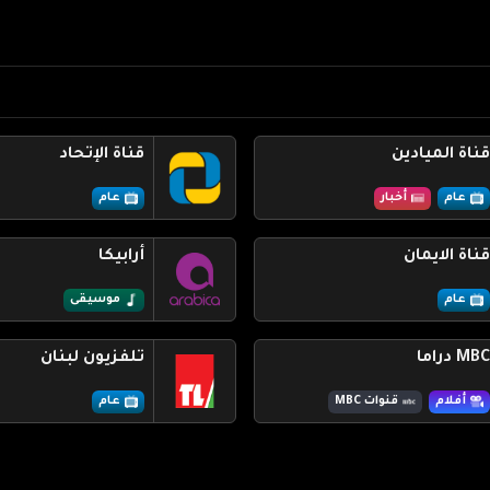
قناة الميادين
قناة الإتحاد
عام
أخبار
عام
قناة الايمان
أرابيكا
عام
موسيقى
MBC دراما
تلفزيون لبنان
أفلام
قنوات MBC
عام