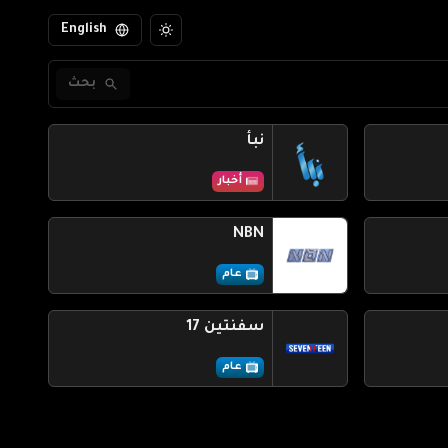
English
بحث
نبأ
أخبار
NBN
عام
سفنتين 17
عام